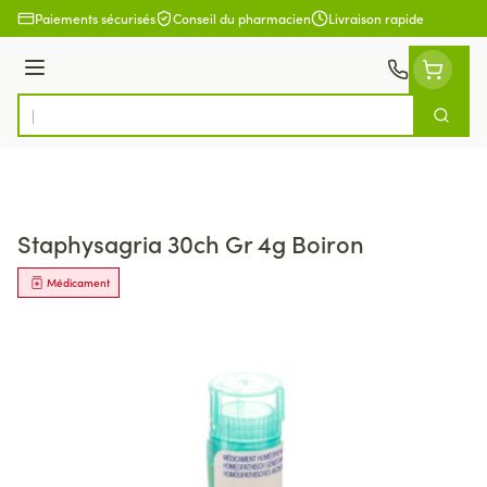
Aller au contenu
Paiements sécurisés
Conseil du pharmacien
Livraison rapide
Menu
Cherch
Rechercher
Staphysagria 30ch Gr 4g Boiron
Médicament