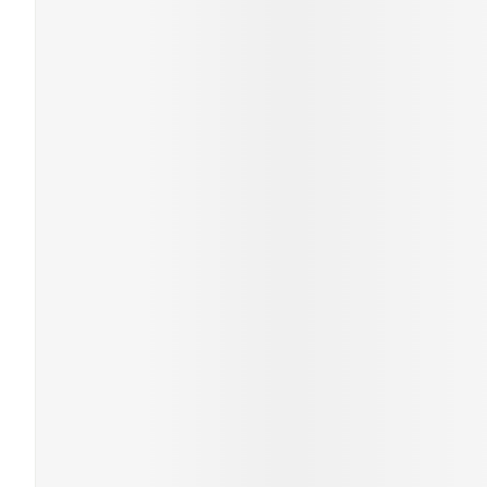
Cheveux
Piluliers et acc
Soins du visag
Taches de pigm
Peau sensible -
Peau mixte
Peau terne
Afficher plus
Ronflement