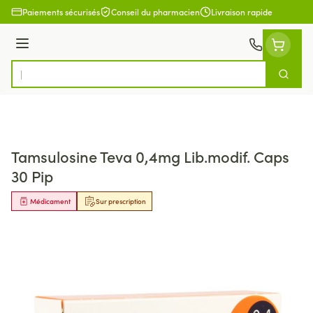
Aller au contenu
Paiements sécurisés
Conseil du pharmacien
Livraison rapide
Menu
Cherch
Rechercher
Tamsulosine Teva 0,4mg Lib.modif. Caps
30 Pip
Médicament
Sur prescription