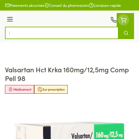
Aller au contenu
Paiements sécurisés
Conseil du pharmacien
Livraison rapide
Menu
Cherch
Rechercher
Valsartan Hct Krka 160mg/12,5mg Comp
Pell 98
Médicament
Sur prescription